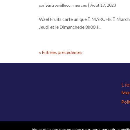
par
Sartrouvillecommerces
|
Août 17, 2023
Wael Fruits carte unique  MARCHE  March
Jeudi et le Dimanchede 8h00 à...
« Entrées précédentes
Lie
Ment
Poli
Nous utilisons des cookies pour vous garantir la meil