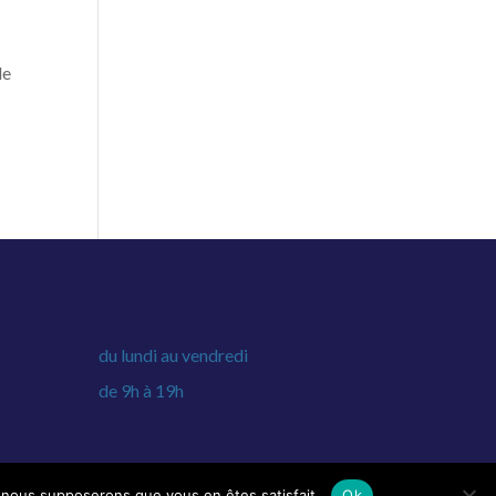
le
du lundi au vendredi
de 9h à 19h
e, nous supposerons que vous en êtes satisfait.
Ok