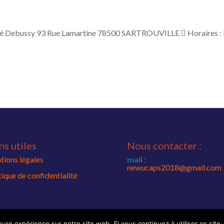
é Debussy 93 Rue Lamartine 78500 SARTROUVILLE  Horaires : 
ns utiles
Nous contacter :
ions légales
mail
:
newucaps2018@gmail.com
tique de confidentialité
leure expérience sur notre site web. Si vous continuez à utiliser ce sit