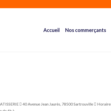
Accueil
Nos commerçants
SERIE  40 Avenue Jean Jaurès, 78500 Sartrouville  Horaires
de 6h à...