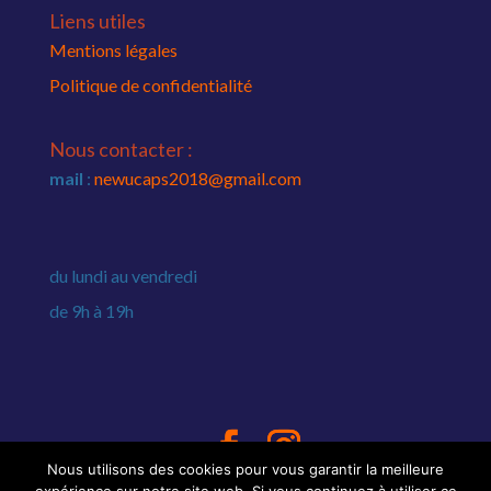
Liens utiles
Mentions légales
Politique de confidentialité
Nous contacter :
mail
:
newucaps2018@gmail.com
du lundi au vendredi
de 9h à 19h
Nous utilisons des cookies pour vous garantir la meilleure
Copyright © 2020 SARTROUVILLECOMMERCES