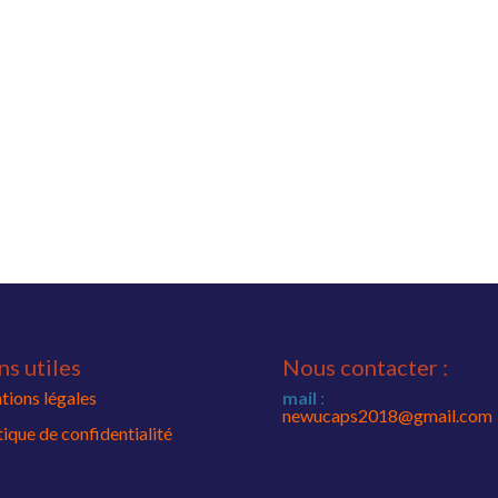
ns utiles
Nous contacter :
ions légales
mail
:
newucaps2018@gmail.com
tique de confidentialité