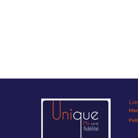
Lie
Ment
Poli