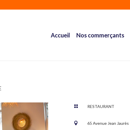
Accueil
Nos commerçants
e

RESTAURANT

65 Avenue Jean Jaurè