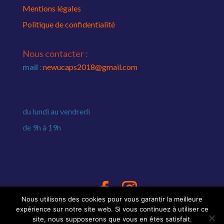
Mentions légales
Politique de confidentialité
Nous contacter :
mail
:
newucaps2018@gmail.com
du lundi au vendredi
de 9h à 19h
Nous utilisons des cookies pour vous garantir la meilleure
Copyright © 2020 SARTROUVILLECOMMERCES
expérience sur notre site web. Si vous continuez à utiliser ce
site, nous supposerons que vous en êtes satisfait.
- Tous droits réservés | Conception / Réalisation